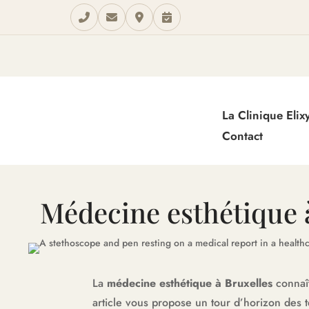
La Clinique Elix
Contact
Médecine esthétique 
La
médecine esthétique à Bruxelles
connaît
article vous propose un tour d’horizon des 