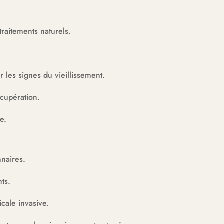
raitements naturels.
les signes du vieillissement.
écupération.
e.
naires.
nts.
icale invasive.