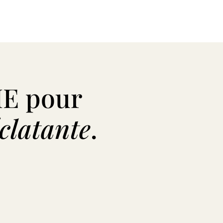
E pour
éclatante
.