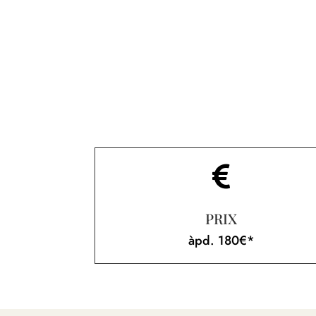

PRIX
àpd. 180€*