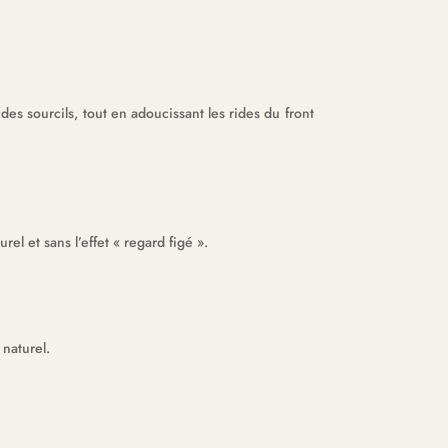
des sourcils, tout en adoucissant les rides du front
urel et sans l
’
effet « regard figé ».
 naturel.