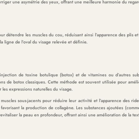
rriger une asymétrie des yeux, offrant une meilleure harmonie du regard
r détendre les muscles du cou, réduisant ainsi l’apparence des plis et de
 ligne de l’oval du visage relevée et définie.
njection de toxine botulique (botox) et de vitamines ou d’autres sub
ons de botox classiques. Cette méthode est souvent utilisée pour améliore
r les expressions naturelles du visage.
s muscles sous-jacents pour réduire leur activité et l’apparence des rid
favorisant la production de collagène. Les substances ajoutées (comm
revitaliser la peau en profondeur, offrant ainsi une amélioration de la tex