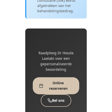
consultatie (50€) wordt
afgetrokken van het
behandelingsbedrag.
Maak een afspraak
Raadpleeg Dr Houda
Laatabi voor een
gepersonaliseerde
beoordeling
Online
reserveren
Bel ons